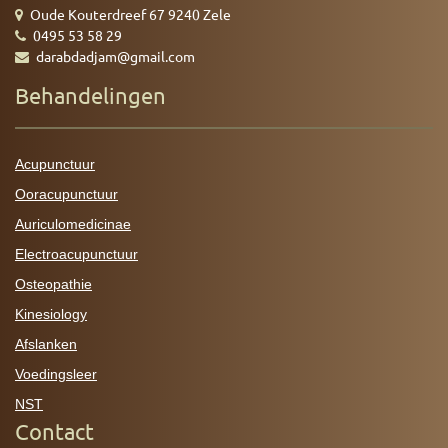
Oude Kouterdreef 67 9240 Zele
0495 53 58 29
darabdadjam@gmail.com
Behandelingen
Acupunctuur
Ooracupunctuur
Auriculomedicinae
Electroacupunctuur
Osteopathie
Kinesiology
Afslanken
Voedingsleer
NST
Contact